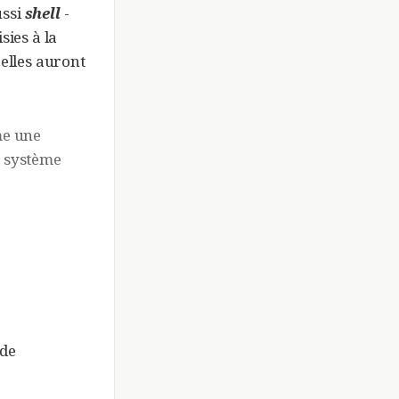
ussi
shell
-
isies à la
 elles auront
me une
u système
 de