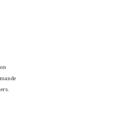
ion
ommande
ers.