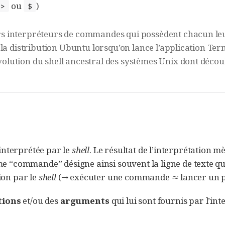
ou
)
>
$
eurs interpréteurs de commandes qui possèdent chacun le
ns la distribution Ubuntu lorsqu’on lance l’application Ter
évolution du shell ancestral des systèmes Unix dont décou
interprétée par le
shell
. Le résultat de l’interprétation m
“commande” désigne ainsi souvent la ligne de texte qu’i
tion par le
shell
(→ exécuter une commande ≈ lancer un
tions
et/ou des
arguments
qui lui sont fournis par l’in