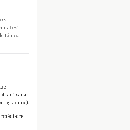
urs
minal est
le Linux.
ène
l faut saisir
 programme).
termédiaire