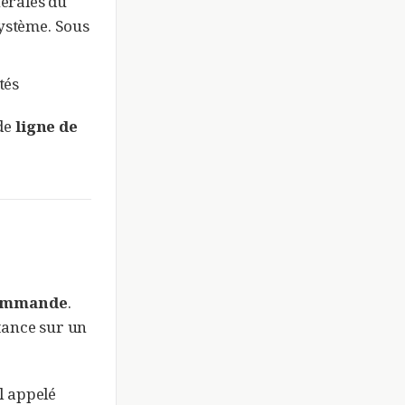
nérales du
système. Sous
tés
ode
ligne de
commande
.
stance sur un
l appelé