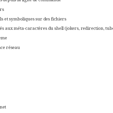
ers
ls et symboliques sur des fichiers
és aux méta-caractères du shell (jokers, redirection, tub
tème
ace réseau
net