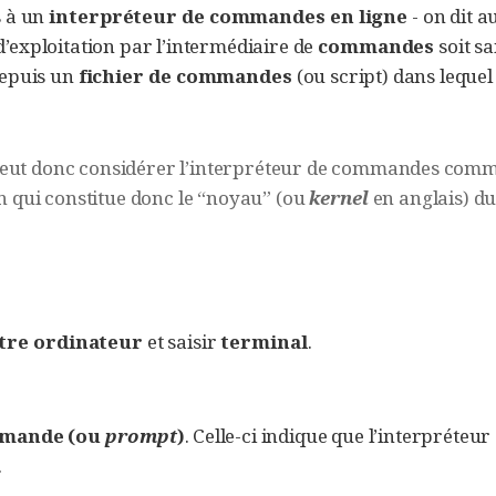
s à un
interpréteur de commandes en ligne
- on dit a
 d’exploitation par l’intermédiaire de
commandes
soit sa
depuis un
fichier de commandes
(ou script) dans lequel
n peut donc considérer l’interpréteur de commandes com
n qui constitue donc le “noyau” (ou
kernel
en anglais) d
tre ordinateur
et saisir
terminal
.
mmande (ou
prompt
)
. Celle-ci indique que l’interpréteur
.