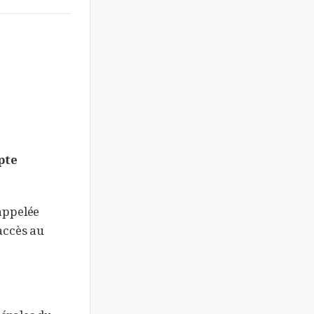
pte
 appelée
 accès au