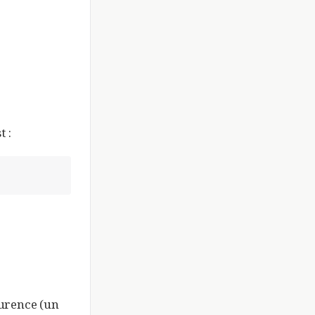
 :
curence (un