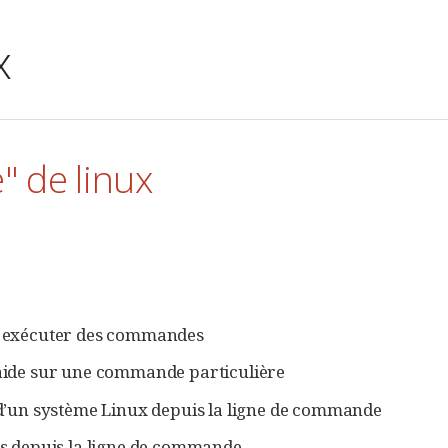
x
 de linux
ur exécuter des commandes
’aide sur une commande particulière
 d’un système Linux depuis la ligne de commande
es depuis la ligne de commande