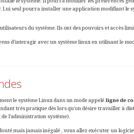
a installé le système. Il pourra modifier les préférences gé
 Lui seul pourra installer une application modifiant le 
 utilisateurs du système. Ils ont des pouvoirs et accès limi
yens d’interagir avec un système linux en utilisant le m
andes
usivement le système Linux dans un mode appelé
ligne de 
dant très pratique dès lors qu’on désire travailler à di
t de l’administration système).
douté mais jamais inégalé , vous allez exécuter un logicie