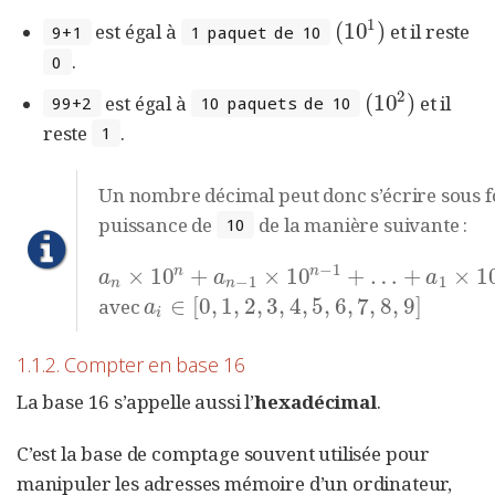
1
(
10
)
est égal à
et il reste
(
10
1
)
9+1
1 paquet de 10
.
0
2
(
10
)
est égal à
et il
(
10
2
)
99+2
10 paquets de 10
reste
.
1
Un nombre décimal peut donc s’écrire sous 
puissance de
de la manière suivante :
10
−
1
n
n
×
10
+
×
10
+
…
+
×
1
a
n
×
10
n
+
a
n
−
1
×
10
n
−
1
+
…
+
a
1
×
10
1
+
a
0
×
10
0
a
a
a
−
1
1
n
n
∈
[
0
,
1
,
2
,
3
,
4
,
5
,
6
,
7
,
8
,
9
]
avec
a
i
∈
[
0
,
1
,
2
,
3
,
4
,
5
,
6
,
7
,
8
,
9
]
a
i
1.1.2. Compter en base 16
La base 16 s’appelle aussi l’
hexadécimal
.
C’est la base de comptage souvent utilisée pour
manipuler les adresses mémoire d’un ordinateur,