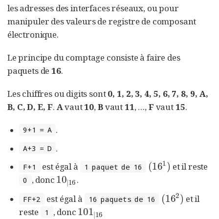
les adresses des interfaces réseaux, ou pour
manipuler des valeurs de registre de composant
électronique.
Le principe du comptage consiste à faire des
paquets de
16
.
Les chiffres ou digits sont
0, 1, 2, 3, 4, 5, 6, 7, 8, 9, A,
B, C, D, E, F
.
A
vaut
10
,
B
vaut
11
, …​,
F
vaut
15
.
.
9+1 = A
.
A+3 = D
1
(
16
)
est égal à
et il reste
(
16
1
)
F+1
1 paquet de 16
10
, donc
.
10
|
16
0
|
16
2
(
16
)
est égal à
et il
(
16
2
)
FF+2
16 paquets de 16
101
reste
, donc
101
|
16
1
|
16