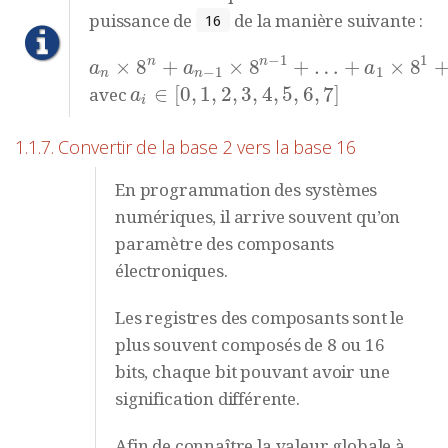
puissance de
de la manière suivante :
16
−
1
1
n
n
×
8
+
×
8
+
…
+
×
8
a
n
×
8
n
+
a
n
−
1
×
8
n
−
1
+
…
+
a
1
×
8
1
+
a
0
×
8
0
a
a
a
−
1
1
n
n
∈
[
0
,
1
,
2
,
3
,
4
,
5
,
6
,
7
]
avec
a
i
∈
[
0
,
1
,
2
,
3
,
4
,
5
,
6
,
7
]
a
i
1.1.7. Convertir de la base 2 vers la base 16
En programmation des systèmes
numériques, il arrive souvent qu’on
paramètre des composants
électroniques.
Les registres des composants sont le
plus souvent composés de 8 ou 16
bits, chaque bit pouvant avoir une
signification différente.
Afin de connaître la valeur globale à