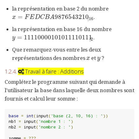
la représentation en base 2 du nombre
=
9876543210
.
x
=
F
E
D
C
B
A
9876543210
|
16
x
F
E
D
C
B
A
|
16
la représentation en base 16 du nombre
=
11110000101011110111
.
y
=
11110000101011110111
|
2
y
|
2
Que remarquez-vous entre les deux
représentations des nombres
et
?
x
y
x
y
1.2.4.
Travail à faire : Additions
Complétez le programme suivant qui demande à
l’utilisateur la base dans laquelle deux nombres sont
fournis et calcul leur somme :
base
=
int
(
input
(
'base (2, 10, 16) : '
))
nb1 
=
 input
(
'nombre 1 : '
)
nb2 
=
 input
(
'nombre 2 : '
)
somme 
=
???