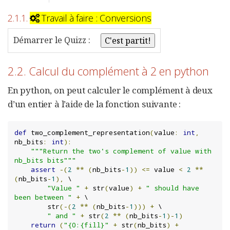
2.1.1.
Travail à faire : Conversions
Démarrer le Quizz :
2.2. Calcul du complément à 2 en python
En python, on peut calculer le complément à deux
d’un entier à l’aide de la fonction suivante :
def
 two_complement_representation
(
value
:
int
,
nb_bits
:
int
):
"""Return the two's complement of value with 
nb_bits bits"""
assert
-(
2
**
(
nb_bits
-
1
))
<=
 value 
<
2
**
(
nb_bits
-
1
),
 \

"Value "
+
 str
(
value
)
+
" should have 
been between "
+
 \

        str
(-(
2
**
(
nb_bits
-
1
)))
+
 \

" and "
+
 str
(
2
**
(
nb_bits
-
1
)-
1
)
return
(
"{0:{fill}"
+
 str
(
nb_bits
)
+