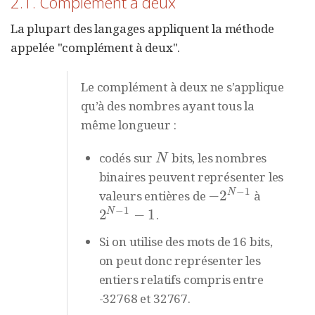
2.1. Complément à deux
La plupart des langages appliquent la méthode
appelée "complément à deux".
Le complément à deux ne s’applique
qu’à des nombres ayant tous la
même longueur :
codés sur
bits, les nombres
N
N
binaires peuvent représenter les
−
1
N
−
2
valeurs entières de
à
−
2
N
−
1
−
1
N
2
−
1
.
2
N
−
1
−
1
Si on utilise des mots de 16 bits,
on peut donc représenter les
entiers relatifs compris entre
-32768 et 32767.