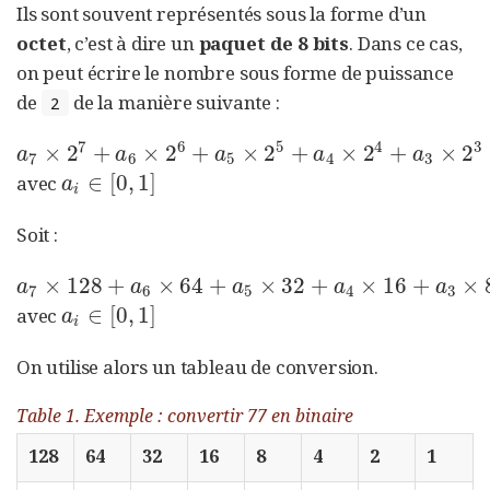
Ils sont souvent représentés sous la forme d’un
octet
, c’est à dire un
paquet de 8 bits
. Dans ce cas,
on peut écrire le nombre sous forme de puissance
de
de la manière suivante :
2
7
6
5
4
3
×
2
+
×
2
+
×
2
+
×
2
+
×
2
a
7
×
2
7
+
a
6
×
2
6
+
a
5
×
2
5
+
a
4
×
2
4
+
a
3
×
2
3
+
a
2
×
2
2
+
a
1
×
2
1
+
a
0
a
a
a
a
a
7
6
5
4
3
∈
[
0
,
1
]
avec
a
i
∈
[
0
,
1
]
a
i
Soit :
×
128
+
×
64
+
×
32
+
×
16
+
×
a
7
×
128
+
a
6
×
64
+
a
5
×
32
+
a
4
×
16
+
a
3
×
8
+
a
2
×
4
+
a
1
×
2
+
a
0
×
1
a
a
a
a
a
7
6
5
4
3
∈
[
0
,
1
]
avec
a
i
∈
[
0
,
1
]
a
i
On utilise alors un tableau de conversion.
Table 1. Exemple : convertir 77 en binaire
128
64
32
16
8
4
2
1