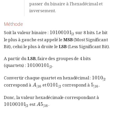
passer du binaire à l’hexadécimal et
inversement.
Méthode
10100101
Soit la valeur binaire :
sur 8 bits. Le bit
10100101
|
2
|
2
le plus à gauche est appelé le
MSB
(Most Significant
Bit), celui le plus à droite le
LSB
(Less Significant Bit).
A partir du
LSB
, faire des groupes de 4 bits
1010
0101
(quartets) :
.
1010
0101
|
2
|
2
1010
Convertir chaque quartet en hexadécimal :
1010
|
2
|
2
0101
5
correspond à
et
correspond à
.
A
|
16
0101
|
2
5
|
16
A
|
16
|
2
|
16
Donc, la valeur hexadécimale correspondant à
10100101
5
est
.
10100101
|
2
A
5
|
16
A
|
2
|
16