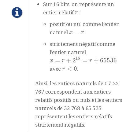
Sur 16 bits, on représente un
entier relatif
:
r
r
positif ou nul comme l’entier
=
naturel
x
=
r
x
r
strictement négatif comme
l’entier naturel
16
=
+
2
=
+
65
536
x
=
r
+
2
16
=
r
+
65
536
x
r
r
<
0
avec
.
r
<
0
r
Ainsi, les entiers naturels de 0 à 32
767 correspondent aux entiers
relatifs positifs ou nuls et les entiers
naturels de 32 768 à 65 535
représentent les entiers relatifs
strictement négatifs.