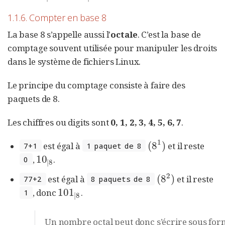
1.1.6. Compter en base 8
La base 8 s’appelle aussi l'
octale
. C’est la base de
comptage souvent utilisée pour manipuler les droits
dans le système de fichiers Linux.
Le principe du comptage consiste à faire des
paquets de 8.
Les chiffres ou digits sont
0, 1, 2, 3, 4, 5, 6, 7
.
1
(
8
)
est égal à
et il reste
(
8
1
)
7+1
1 paquet de 8
10
,
.
10
|
8
0
|
8
2
(
8
)
est égal à
et il reste
(
8
2
)
77+2
8 paquets de 8
101
, donc
.
101
|
8
1
|
8
Un nombre octal peut donc s’écrire sous for