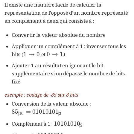
Il existe une manière facile de calculer la
représentation de l’opposé d’un nombre représenté
en complément à deux qui consiste à :
Convertir la valeur absolue du nombre
Appliquer un complément à 1 : inverser tous les
1
→
0
0
→
1
bits (
et
)
1
→
0
0
→
1
Ajouter 1 au résultat en ignorant le bit
supplémentaire si on dépasse le nombre de bits
fixé.
exemple : codage de -85 sur 8 bits
Conversion de la valeur absolue :
85
=
01010101
85
|
10
=
01010101
|
2
|
10
|
2
10101010
Complément à 1 :
10101010
|
2
|
2