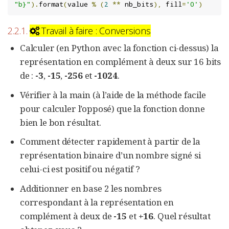
"b}"
).
format
(
value 
%
(
2
**
 nb_bits
),
 fill
=
'0'
)
2.2.1.
Travail à faire : Conversions
Calculer (en Python avec la fonction ci-dessus) la
représentation en complément à deux sur 16 bits
de :
-3
,
-15
,
-256
et
-1024
.
Vérifier à la main (à l’aide de la méthode facile
pour calculer l’opposé) que la fonction donne
bien le bon résultat.
Comment détecter rapidement à partir de la
représentation binaire d’un nombre signé si
celui-ci est positif ou négatif ?
Additionner en base 2 les nombres
correspondant à la représentation en
complément à deux de
-15
et
+16
. Quel résultat