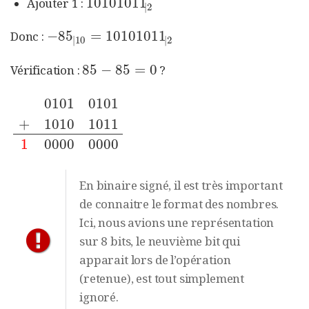
10101011
Ajouter 1 :
10101011
|
2
|
2
−
85
=
10101011
Donc :
−
85
|
10
=
10101011
|
2
|
10
|
2
85
−
85
=
0
Vérification :
?
85
−
85
=
0
0101
0101
+
1010
1011
0101
0101
+
1010
1011
1
0000
0000
1
0000
0000
En binaire signé, il est très important
de connaitre le format des nombres.
Ici, nous avions une représentation
sur 8 bits, le neuvième bit qui
apparait lors de l’opération
(retenue), est tout simplement
ignoré.