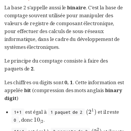
La base 2 s’appelle aussi le
binaire
. C’est la base de
comptage souvent utilisée pour manipuler des
valeurs de registre de composant électronique,
pour effectuer des calculs de sous-réseaux
informatique, dans le cadre du développement de
systèmes électroniques.
Le principe du comptage consiste à faire des
paquets de
2
.
Les chiffres ou digits sont
0, 1
. Cette information est
appelée
bit
(compression des mots anglais
binary
digit
)
1
(
2
)
est égal à
et il reste
(
2
1
)
1+1
1 paquet de 2
10
, donc
.
10
|
2
0
|
2
2