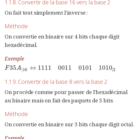
1.1.8. Convertir de la base 16 vers la base 2
On fait tout simplement l’inverse :
Méthode
On convertie en binaire sur 4 bits chaque digit
hexadécimal.
Exemple
35
⇔
1111
0011
0101
1010
F
35
A
|
16
⇔
1111
0011
0101
1010
|
2
F
A
|
16
|
2
1.1.9. Convertir de la base 8 vers la base 2
On procède comme pour passer de l’hexadécimal
au binaire mais on fait des paquets de 3 bits:
Méthode
On convertie en binaire sur 3 bits chaque digit octal.
Exemple