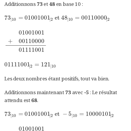
Additionnons
73
et
48
en base 10 :
73
=
01001001
et
48
=
00110000
73
|
10
=
01001001
|
2
et
48
|
10
=
00110000
|
2
|
10
|
2
|
10
|
2
01001001
+
00110000
01001001
+
00110000
01111001
01111001
01111001
=
121
01111001
|
2
=
121
|
10
|
2
|
10
Les deux nombres étant positifs, tout va bien.
Additionnons maintenant
73
avec
-5
: Le résultat
attendu est
68
.
73
=
01001001
et
−
5
=
10000101
73
|
10
=
01001001
|
2
et
−
5
|
10
=
10000101
|
2
|
10
|
2
|
10
|
2
01001001