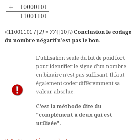
+
10000101
01001001
+
10000101
11001101
11001101
\(11001101
{|2} = 77
{|10}\)
Conclusion le codage
du nombre négatif n’est pas le bon
.
L’utilisation seule du bit de poid fort
pour identifier le signe d’un nombre
en binaire n’est pas suffisant. Il faut
également coder différemment sa
valeur absolue.
C’est la méthode dite du
"complément à deux qui est
utilisée".