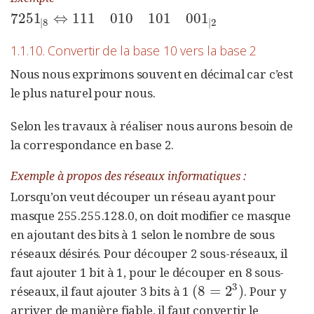
7251
⇔
111
010
101
001
7251
|
8
⇔
111
010
101
001
|
2
|
8
|
2
1.1.10. Convertir de la base 10 vers la base 2
Nous nous exprimons souvent en décimal car c’est
le plus naturel pour nous.
Selon les travaux à réaliser nous aurons besoin de
la correspondance en base 2.
Exemple à propos des réseaux informatiques :
Lorsqu’on veut découper un réseau ayant pour
masque 255.255.128.0, on doit modifier ce masque
en ajoutant des bits à 1 selon le nombre de sous
réseaux désirés. Pour découper 2 sous-réseaux, il
faut ajouter 1 bit à 1, pour le découper en 8 sous-
3
(
8
=
2
)
réseaux, il faut ajouter 3 bits à 1
. Pour y
(
8
=
2
3
)
arriver de manière fiable, il faut convertir le