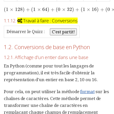
(
1
×
128
)
+
(
1
×
64
)
+
(
0
×
32
)
+
(
1
×
16
)
+
(
0
(
1
×
128
)
+
(
1
×
64
)
+
(
0
×
32
)
+
(
1
×
16
)
+
(
0
×
8
1.1.12.
Travail à faire : Conversions
Démarrer le Quizz :
1.2. Conversions de base en Python
1.2.1. Affichage d’un entier dans une base
En Python (comme pour tout les langages de
programmation), il est très facile d’obtenir la
représentation d’un entier en base 2, 10 ou 16.
Pour cela, on peut utiliser la méthode
format
sur les
chaînes de caractères. Cette méthode permet de
transformer une chaîne de caractères en
remplaçant chaque champs de remplacement