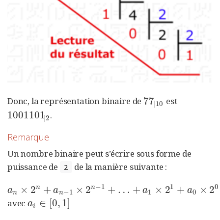
77
Donc, la représentation binaire de
est
77
|
10
|
10
1001101
.
1001101
|
2
|
2
Remarque
Un nombre binaire peut s’écrire sous forme de
puissance de
de la manière suivante :
2
−
1
1
0
n
n
×
2
+
×
2
+
…
+
×
2
+
×
2
a
n
×
2
n
+
a
n
−
1
×
2
n
−
1
+
…
+
a
1
×
2
1
+
a
0
×
2
0
a
a
a
a
−
1
1
0
n
n
∈
[
0
,
1
]
avec
a
i
∈
[
0
,
1
]
a
i